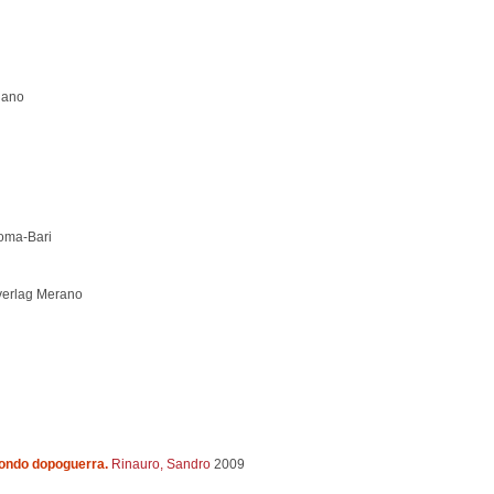
lano
oma-Bari
verlag
Merano
econdo dopoguerra.
Rinauro, Sandro
2009