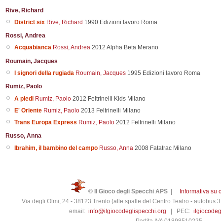
Rive, Richard
District six
Rive, Richard
1990
Edizioni lavoro
Roma
Rossi, Andrea
Acquabianca
Rossi, Andrea
2012
Alpha Beta
Merano
Roumain, Jacques
I signori della rugiada
Roumain, Jacques
1995
Edizioni lavoro
Roma
Rumiz, Paolo
A piedi
Rumiz, Paolo
2012
Feltrinelli Kids
Milano
E' Oriente
Rumiz, Paolo
2013
Feltrinelli
Milano
Trans Europa Express
Rumiz, Paolo
2012
Feltrinelli
Milano
Russo, Anna
Ibrahim, il bambino del campo
Russo, Anna
2008
Fatatrac
Milano
© Il Gioco degli Specchi APS
|
Informativa su 
Via degli Olmi, 24 - 38123 Trento (alle spalle del Centro Teatro - autobus
email:
info@ilgiocodeglispecchi.org
| PEC:
ilgiocode
Partita IVA 01898510225