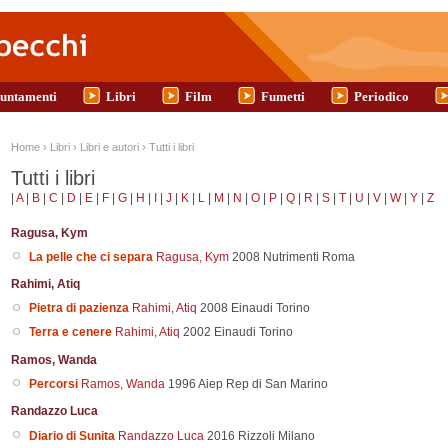
untamenti
Libri
Film
Fumetti
Periodico
Tu sei qui
Home
›
Libri
›
Libri e autori
›
Tutti i libri
Tutti i libri
|
A
|
B
|
C
|
D
|
E
|
F
|
G
|
H
|
I
|
J
|
K
|
L
|
M
|
N
|
O
|
P
|
Q
|
R
|
S
|
T
|
U
|
V
|
W
|
Y
|
Z
Ragusa, Kym
La pelle che ci separa
Ragusa, Kym
2008
Nutrimenti
Roma
Rahimi, Atiq
Pietra di pazienza
Rahimi, Atiq
2008
Einaudi
Torino
Terra e cenere
Rahimi, Atiq
2002
Einaudi
Torino
Ramos, Wanda
Percorsi
Ramos, Wanda
1996
Aiep
Rep di San Marino
Randazzo Luca
Diario di Sunita
Randazzo Luca
2016
Rizzoli
Milano