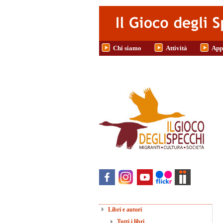
Salta al contenuto principale
Chi siamo
Attività
App
Libri e autori
Tutti i libri