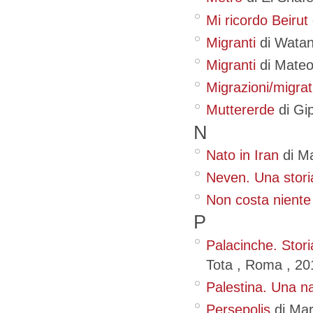
Mi ricordo Beirut
Migranti
di Wata
Migranti
di Mate
Migrazioni/migrat
Muttererde
di Gip
N
Nato in Iran
di Ma
Neven. Una stori
Non costa niente
P
Palacinche. Stori
Tota
, Roma
,
20
Palestina. Una n
Persepolis
di Mar