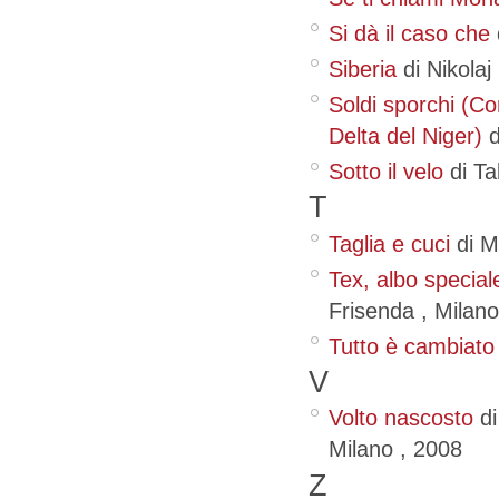
Si dà il caso che
Siberia
di Nikola
Soldi sporchi (Co
Delta del Niger)
Sotto il velo
di T
T
Taglia e cuci
di M
Tex, albo special
Frisenda
, Milano
Tutto è cambiato 
V
Volto nascosto
d
Milano
,
2008
Z