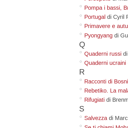
Pompa i bassi, B
Portugal
di Cyril
Primavere e autu
Pyongyang
di Gu
Q
Quaderni russi
di
Quaderni ucraini
R
Racconti di Bosn
Rebetiko. La mal
Rifugiati
di Bren
S
Salvezza
di Marc
Se ti chiami Mo