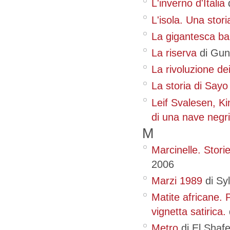
L'inverno d'Italia
L'isola. Una storia 
La gigantesca ba
La riserva
di Gun
La rivoluzione de
La storia di Sayo
Leif Svalesen, Ki
di una nave negr
M
Marcinelle. Storie
2006
Marzi 1989
di Sy
Matite africane. 
vignetta satirica.
Metro
di El Sha