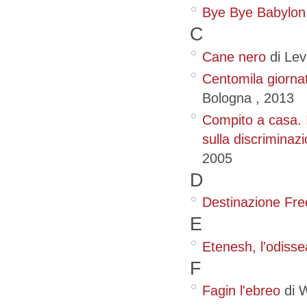
Bye Bye Babylon
C
Cane nero
di Lev
Centomila giornat
Bologna
,
2013
Compito a casa. I
sulla discriminaz
2005
D
Destinazione Fr
E
Etenesh, l'odisse
F
Fagin l'ebreo
di W