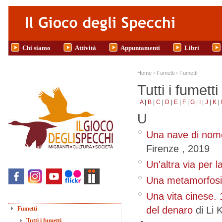
Salta al contenuto principale
Chi siamo
Attività
Appuntamenti
Libri
Tu sei qui
Home
›
Fumetti
›
Fumetti
Tutti i fumetti
|
A
|
B
|
C
|
D
|
E
|
F
|
G
|
I
|
J
|
K
|
U
Una nave di nom
Firenze
,
2019
Un'altra via per 
Una metamorfosi
Una vita cinese. 
del denaro
di Li 
Fumetti
Tutti i fumetti